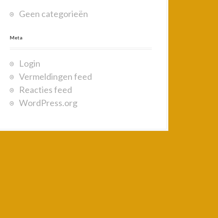
o
Geen categorieën
r
:
Meta
Login
Vermeldingen feed
Reacties feed
WordPress.org