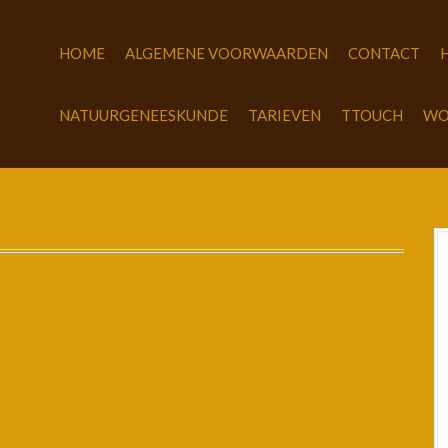
HOME
ALGEMENE VOORWAARDEN
CONTACT
NATUURGENEESKUNDE
TARIEVEN
TTOUCH
WO