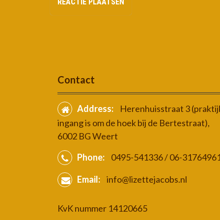
Contact
Address:
Herenhuisstraat 3 (praktij
ingang is om de hoek bij de Bertestraat),
6002 BG Weert
Phone:
0495-541336 / 06-3176496
Email:
info@lizettejacobs.nl
KvK nummer 14120665