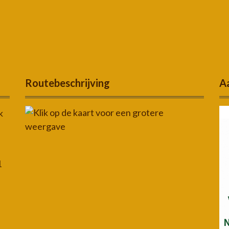
Routebeschrijving
Aa
k
1