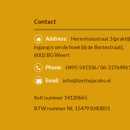
Contact
Address:
Herenhuisstraat 3 (praktij
ingang is om de hoek bij de Bertestraat),
6002 BG Weert
Phone:
0495-541336 / 06-3176496
Email:
info@lizettejacobs.nl
KvK nummer 14120665
BTW nummer NL 154791040B01