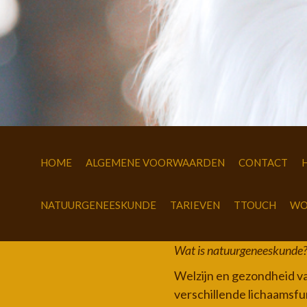
HOME
ALGEMENE VOORWAARDEN
CONTACT
NATUURGENEESKUNDE
TARIEVEN
TTOUCH
WO
Wat is natuurgeneeskunde
Welzijn en gezondheid van
verschillende lichaamsfun