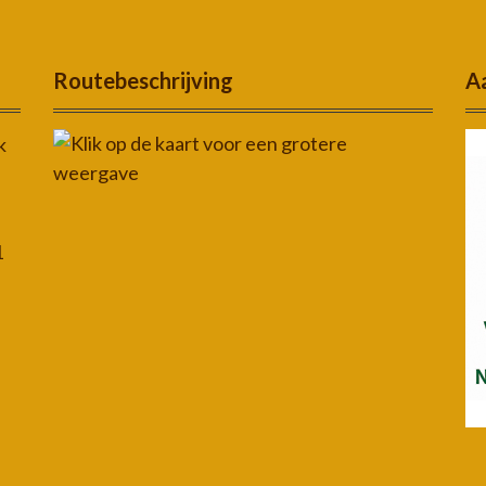
Routebeschrijving
Aa
k
1