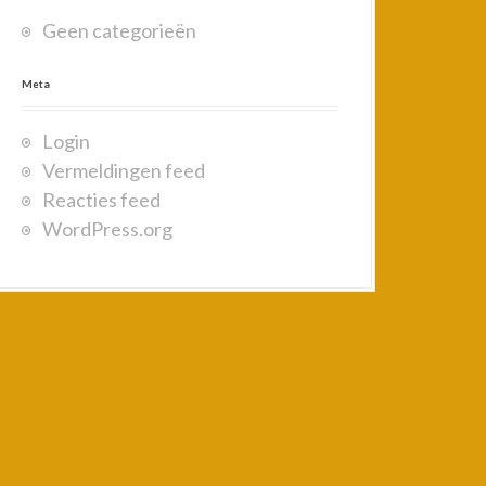
o
Geen categorieën
r
:
Meta
Login
Vermeldingen feed
Reacties feed
WordPress.org