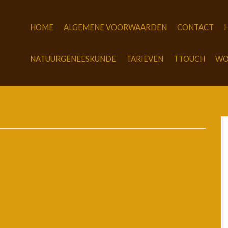
HOME
ALGEMENE VOORWAARDEN
CONTACT
NATUURGENEESKUNDE
TARIEVEN
TTOUCH
WO