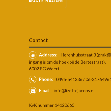
Contact
Address:
Herenhuisstraat 3 (praktij
ingang is om de hoek bij de Bertestraat),
6002 BG Weert
Phone:
0495-541336 / 06-3176496
Email:
info@lizettejacobs.nl
KvK nummer 14120665