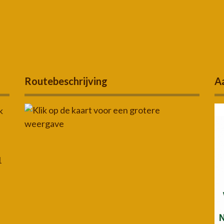
Routebeschrijving
Aa
k
1