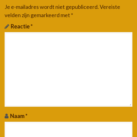
Je e-mailadres wordt niet gepubliceerd.
Vereiste
velden zijn gemarkeerd met
*
Reactie
*
Naam
*