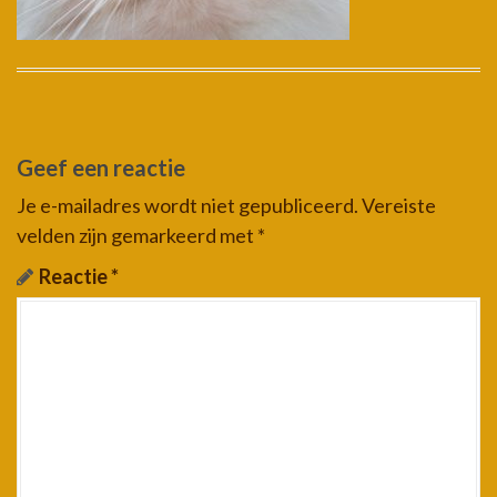
Geef een reactie
Je e-mailadres wordt niet gepubliceerd.
Vereiste
velden zijn gemarkeerd met
*
Reactie
*