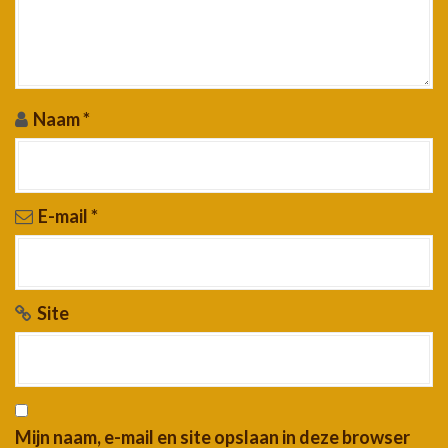
Naam
*
E-mail
*
Site
Mijn naam, e-mail en site opslaan in deze browser