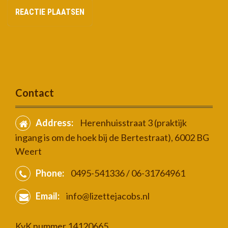
Contact
Address:
Herenhuisstraat 3 (praktijk
ingang is om de hoek bij de Bertestraat), 6002 BG
Weert
Phone:
0495-541336 / 06-31764961
Email:
info@lizettejacobs.nl
KvK nummer 14120665