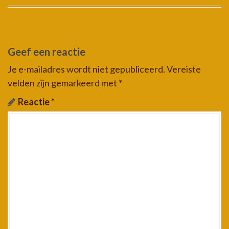
Geef een reactie
Je e-mailadres wordt niet gepubliceerd.
Vereiste
velden zijn gemarkeerd met
*
Reactie
*