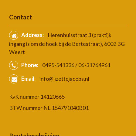
Contact
Address:
Herenhuisstraat 3 (praktijk
ingang is om de hoek bij de Bertestraat), 6002 BG
Weert
Phone:
0495-541336 / 06-31764961
Email:
info@lizettejacobs.nl
KvK nummer 14120665
BTW nummer NL 154791040B01
Routebeschrijving