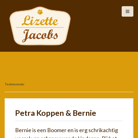
S
k
i
p
t
o
c
o
n
t
Testimonials
e
n
t
Petra Koppen & Bernie
Bernie is een Boomer en is erg schrikachtig